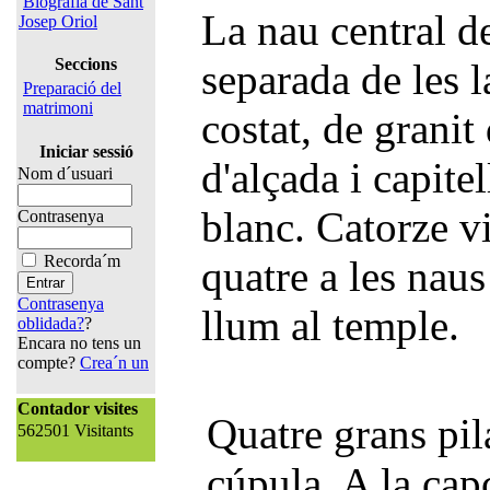
Biografia de Sant
La nau central de
Josep Oriol
Seccions
separada de les l
Preparació del
matrimoni
costat, de granit
Iniciar sessió
d'alçada i capitel
Nom d´usuari
blanc. Catorze vi
Contrasenya
Recorda´m
quatre a les naus
Contrasenya
llum al temple.
oblidada?
?
Encara no tens un
compte?
Crea´n un
Contador visites
Quatre grans pila
562501 Visitants
cúpula. A la cap