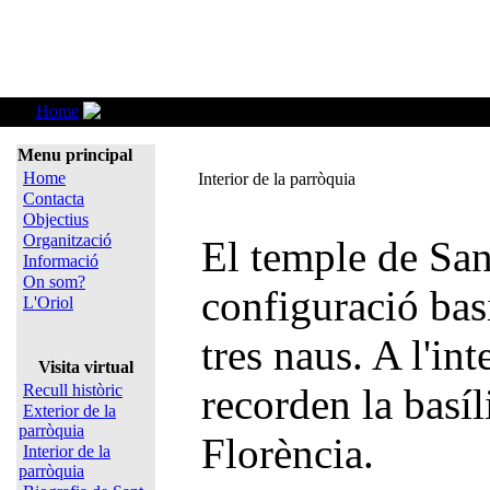
Home
Interior de la parròquia
Menu principal
Home
Interior de la parròquia
Contacta
Objectius
Organització
El temple de San
Informació
On som?
configuració basi
L'Oriol
tres naus. A l'in
Visita virtual
Recull històric
recorden la basíl
Exterior de la
parròquia
Florència.
Interior de la
parròquia