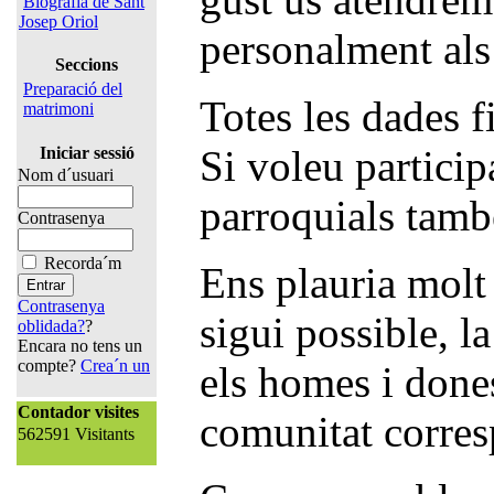
Biografia de Sant
Josep Oriol
personalment als 
Seccions
Preparació del
Totes les dades f
matrimoni
Si voleu particip
Iniciar sessió
Nom d´usuari
parroquials tamb
Contrasenya
Recorda´m
Ens plauria molt
Contrasenya
sigui possible, l
oblidada?
?
Encara no tens un
compte?
Crea´n un
els homes i done
Contador visites
comunitat corresp
562591 Visitants