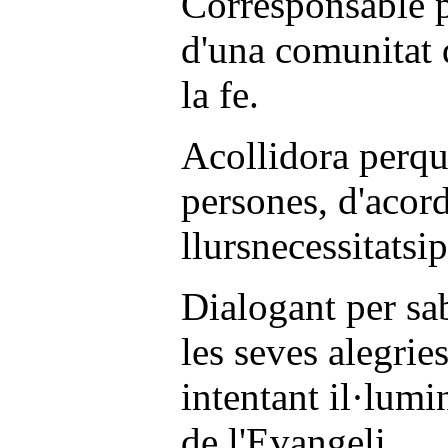
Corresponsable p
d'una comunitat q
la fe.
Acollidora perqu
persones, d'acor
llursnecessitatsi
Dialogant per sab
les seves alegrie
intentant il·lumi
de l'Evangeli.