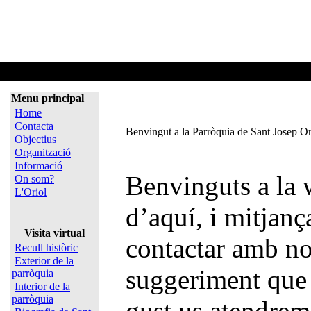
Home
Menu principal
Home
Contacta
Benvingut a la Parròquia de Sant Josep O
Objectius
Organització
Informació
Benvinguts a la 
On som?
L'Oriol
d’aquí, i mitjanç
Visita virtual
contactar amb no
Recull històric
Exterior de la
suggeriment que 
parròquia
Interior de la
parròquia
gust us atendre